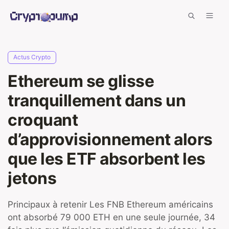
Aller
Men
au
contenu
Actus Crypto
Ethereum se glisse
tranquillement dans un
croquant
d’approvisionnement alors
que les ETF absorbent les
jetons
Principaux à retenir Les FNB Ethereum américains
ont absorbé 79 000 ETH en une seule journée, 34